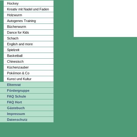
Hockey
Kreativ mit Nadel und Faden
Holzwurm
Autogenes Training
Bücherwurm
Dance for Kids
Schach
English and more
Spielzeit
Basketball
Chinesisch
Küchenzauber
Pokémon & Co
Kunst und Kultur
Elternrat
Fördergruppe
FAQ Schule
FAQ Hort
Gästebuch
Impressum
Datenschutz