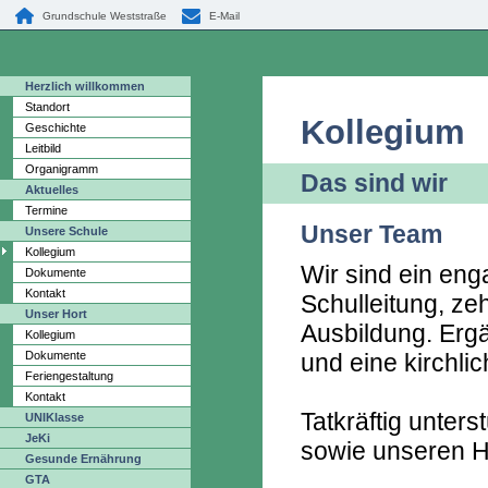
Grundschule Weststraße
E-Mail
Herzlich willkommen
Standort
Kollegium
Geschichte
Leitbild
Organigramm
Das sind wir
Aktuelles
Termine
Unser Team
Unsere Schule
Kollegium
Wir sind ein eng
Dokumente
Kontakt
Schulleitung, ze
Unser Hort
Ausbildung. Ergä
Kollegium
Dokumente
und eine kirchlic
Feriengestaltung
Kontakt
Tatkräftig unter
UNIKlasse
JeKi
sowie unseren H
Gesunde Ernährung
GTA