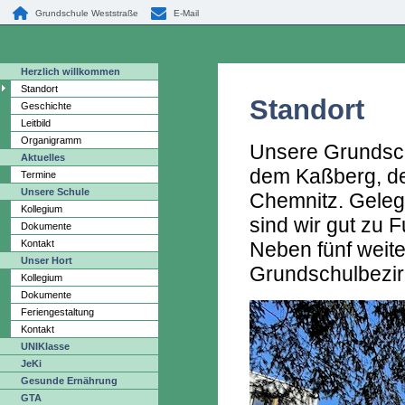
Grundschule Weststraße
E-Mail
Herzlich willkommen
Standort
Standort
Geschichte
Leitbild
Organigramm
Unsere Grundsch
Aktuelles
dem Kaßberg, de
Termine
Unsere Schule
Chemnitz. Geleg
Kollegium
sind wir gut zu 
Dokumente
Kontakt
Neben fünf weit
Unser Hort
Grundschulbezirk
Kollegium
Dokumente
Feriengestaltung
Kontakt
UNIKlasse
JeKi
Gesunde Ernährung
GTA