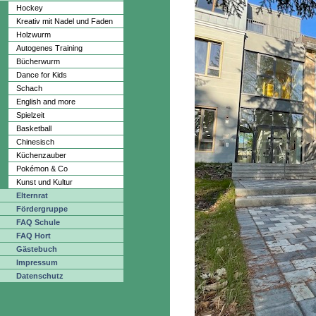
Hockey
Kreativ mit Nadel und Faden
Holzwurm
Autogenes Training
Bücherwurm
Dance for Kids
Schach
English and more
Spielzeit
Basketball
Chinesisch
Küchenzauber
Pokémon & Co
Kunst und Kultur
Elternrat
Fördergruppe
FAQ Schule
FAQ Hort
Gästebuch
Impressum
Datenschutz